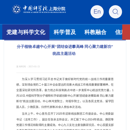
党建与科学文化
科学普及
科教融合
信息
分子植物卓越中心开展“团结奋进攀高峰 同心聚力建新功”
统战主题活动
发布时间：
2025-01-15
为深入学习贯彻习近平总书记关于做好新时代党的统一战线工作的重要思
想，深刻领会党的二十届三中全会提出的完善大统战工作格局重要部署精神，在
全面深化研究所改革，奋力抢占科技制高点中进一步发挥中心统战优势力量，
1
月
10
日
,
中国科学院分子植物科学卓越创新中心开展“团结奋进攀高峰 同心聚力建
新功”统战主题活动。中心林鸿宣院士、何祖华院士，以及各民主党派、留学回
国人员、少数民族、归侨代表等
20
余人参加本次活动。
当天上午，中心首先召开了
2025
年迎新统战群团工作座谈会。中心党委副
书记（主持工作）、副主任张余主持会议，并汇报了中心
2024
年统战、群团等
党建工作情况和取得的主要成效。中心九三支社主委张鹏研究员、中心民盟支部