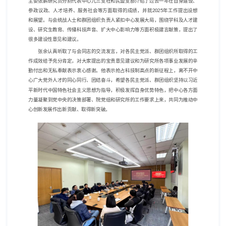
主委张鹏研究员分别代表中心九三支社和民盟支部介绍了过去一年在自身建设、
参政议政、人才培养、服务社会等方面取得的成绩，并就
2025
年工作提出设想
和展望。与会统战人士和群团组织负责人紧扣中心发展大局，围绕学科及人才建
设、研究生教育、传播科技声音、扩大中心影响力等方面积极建言献策，提出了
很多建设性意见和建议。
张余认真听取了与会同志的交流发言，对各民主党派、群团组织所取得的工
作成效给予充分肯定，对大家提出的宝贵意见建议和为研究所各项事业发展的辛
勤付出和无私奉献表示衷心感谢。他表示抢占科技制高点的新征程上，离不开中
心广大党外人才的同心同行、团结奋斗，希望各民主党派、群团组织坚持以习近
平新时代中国特色社会主义思想为指导，积极发挥自身优势特色，把中心各方面
力量凝聚到党中央的决策部署、院党组和研究所的工作要求上来，共同为推动中
心创新发展作出新贡献、取得新突破。