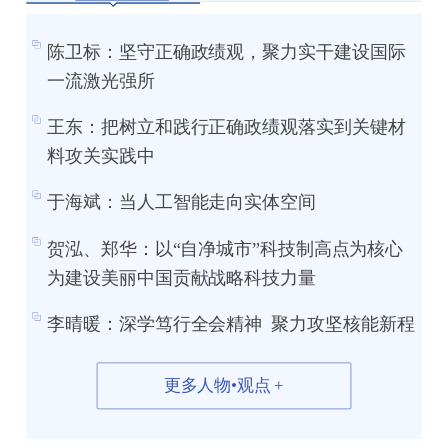
07-21 /
中国科学院上海有机化学研究
2026
所吕龙课题组科研助理招聘启事
陈卫标：坚守正确政绩观，聚力实干建设国际
07-17 /
一流激光强所
中国科学院上海有机化学研究
2026
所党政办公室主任招聘启事
王东：把树立和践行正确政绩观落实到关键材
07-16 /
中国科学院脑科学与智能技术
2026
料攻关实践中
卓越创新中心人事人才处管理岗位招聘启事
于海斌：当人工智能走向实体空间
07-16 /
中国科学院脑科学与智能技术
2026
贺泓、郑华：以“自净城市”科技制高点为核心
卓越创新中心科研管理处副处长招聘启事
为建设美丽中国贡献战略科技力量
07-09 /
中国科学院紫金山天文台2026
2026
李晴暖：深学笃行全会精神 聚力攻坚核能新程
年公开招用人员启事（第3期）
07-03 /
中国科学院脑科学与智能技术
2026
更多人物•观点 +
卓越创新中心类脑认知计算与脑机融合智能
研究组招聘研究助理
07-03 /
中国科学院上海有机化学研究
2026