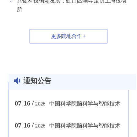
共促科技创新发展，虹口区领导走访上海技物
所
07-28 /
中国科学院上海有机化学研究
2026
所梅天胜课题组博士后招聘启事
07-27 /
中国科学院上海营养与健康研
2026
更多院地合作 +
更多通知公告 +
究所工程实验室诚聘研发助理
07-21 /
中国科学院上海有机化学研究
2026
所吕龙课题组科研助理招聘启事
07-17 /
中国科学院上海有机化学研究
2026
通知公告
所党政办公室主任招聘启事
07-16 /
中国科学院脑科学与智能技术
2026
卓越创新中心人事人才处管理岗位招聘启事
07-16 /
中国科学院脑科学与智能技术
2026
卓越创新中心科研管理处副处长招聘启事