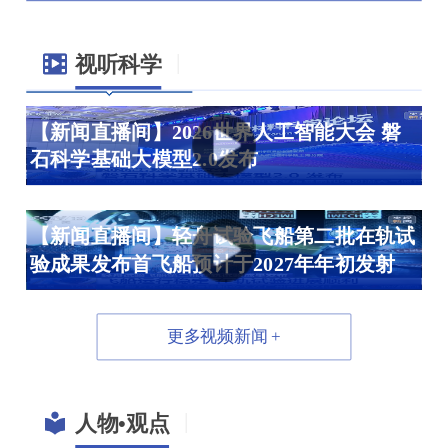
07-09 /
中国科学院紫金山天文台2026
2026
年公开招用人员启事（第3期）
|
视听科学
07-03 /
中国科学院脑科学与智能技术
2026
卓越创新中心类脑认知计算与脑机融合智能
【新闻直播间】2026世界人工智能大会 磐
石科学基础大模型2.0发布
研究组招聘研究助理
07-03 /
中国科学院上海有机化学研究
2026
所条件保障处（临港园区）仓库管理岗位招
聘启事
【新闻直播间】轻舟试验飞船第二批在轨试
07-01 /
中国科学院上海有机化学研究
2026
验成果发布首飞船预计于2027年年初发射
所分子尺度表征中心（仪器研发方向）高级
人才招聘启事
07-28 /
中国科学院上海有机化学研究
2026
更多视频新闻 +
所梅天胜课题组博士后招聘启事
07-27 /
中国科学院上海营养与健康研
2026
究所工程实验室诚聘研发助理
|
人物•观点