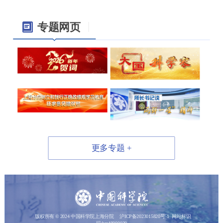
所条件保障处（临港园区）仓库管理岗位招
|
专题网页
聘启事
07-01 /
中国科学院上海有机化学研究
2026
所分子尺度表征中心（仪器研发方向）高级
人才招聘启事
更多专题 +
版权所有 © 2024 中国科学院上海分院
沪ICP备2023015820号-1
网站标识