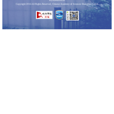
码:bm48000030
Copyright 2016 All Rights Reserved, Chinese Academy of Sciences Shanghai Branch