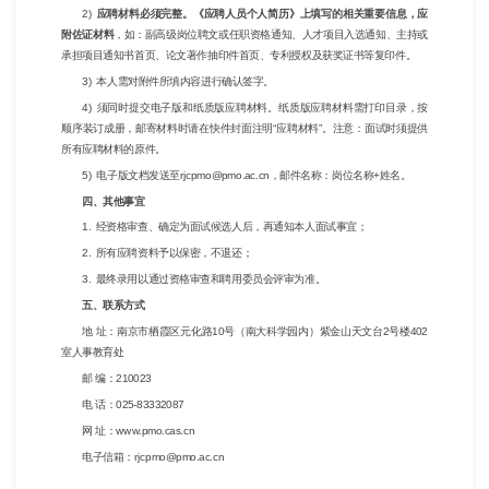
2)
应聘材料必须完整。《应聘人员个人简历》上填写的相关重要信息，应
附佐证材料
，如：副高级岗位聘文或任职资格通知、人才项目入选通知、主持或
承担项目通知书首页、论文著作抽印件首页、专利授权及获奖证书等复印件。
3) 本人需对附件所填内容进行确认签字。
4) 须同时提交电子版和纸质版应聘材料。纸质版应聘材料需打印目录，按
顺序装订成册，邮寄材料时请在快件封面注明“应聘材料”。注意：面试时须提供
所有应聘材料的原件。
5) 电子版文档发送至rjcpmo@pmo.ac.cn，邮件名称：岗位名称+姓名。
四、其他事宜
1. 经资格审查、确定为面试候选人后，再通知本人面试事宜；
2. 所有应聘资料予以保密，不退还；
3. 最终录用以通过资格审查和聘用委员会评审为准。
五、联系方式
地 址：南京市栖霞区元化路10号（南大科学园内）紫金山天文台2号楼402
室人事教育处
邮 编：210023
电 话：025-83332087
网 址：www.pmo.cas.cn
电子信箱：rjcpmo@pmo.ac.cn