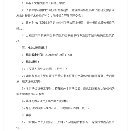
1. 具有天文相关的理工科博士学位；
2. 了解本学科国内外现状和发展趋势，能够撰写出较高水平的研究报告或
发表过较高学术价值的论文，能够独立开展国际交流；
3. 具有主持1项及以上国家自然科学基金面上项目、青年项目或等效项目的
经历；
4. 已在国内高校或中国科学院系统单位取得专业技术副高级岗位任职资
格。
三、报名材料和要求
1.
报名截止时间：
2026年6月29日17:00
2.
报名材料：
1) 《应聘人员个人简历》（附件）；
2) 承担和参与主要科研项目通知书首页及论文著作的抽印件首页，专利授
权、获奖证书复印件；
3) 学历学位证书复印件；持有国外学历学位者，提供我国相关认证机构的
国外学历学位认证材料；
4) 其他可以证明个人能力水平的材料；
5) 身份证复印件（身份证正、反两面复印在同一页上）。
3.
要求
1) 《应聘人员个人简历》（附件）“应聘岗位”栏填报：专业技术副高级岗
位。