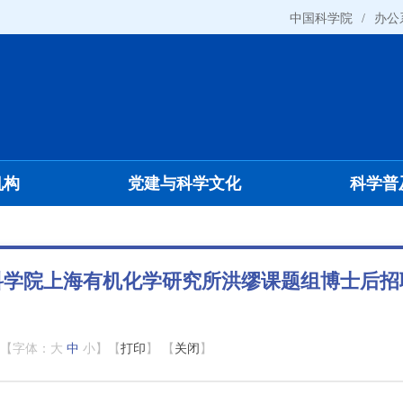
中国科学院
/
办公
机构
党建与科学文化
科学普
科学院上海有机化学研究所洪缪课题组博士后招
【字体：
大
中
小
】【
打印
】 【
关闭
】