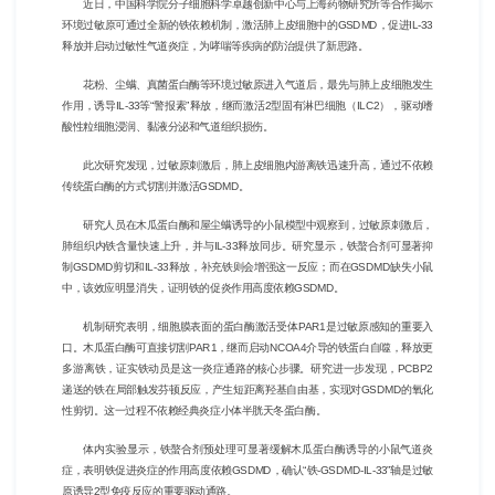
近日，中国科学院分子细胞科学卓越创新中心与上海药物研究所等合作揭示
环境过敏原可通过全新的铁依赖机制，激活肺上皮细胞中的GSDMD，促进IL-33
释放并启动过敏性气道炎症，为哮喘等疾病的防治提供了新思路。
花粉、尘螨、真菌蛋白酶等环境过敏原进入气道后，最先与肺上皮细胞发生
作用，诱导IL-33等“警报素”释放，继而激活2型固有淋巴细胞（ILC2），驱动嗜
酸性粒细胞浸润、黏液分泌和气道组织损伤。
此次研究发现，过敏原刺激后，肺上皮细胞内游离铁迅速升高，通过不依赖
传统蛋白酶的方式切割并激活GSDMD。
研究人员在木瓜蛋白酶和屋尘螨诱导的小鼠模型中观察到，过敏原刺激后，
肺组织内铁含量快速上升，并与IL-33释放同步。研究显示，铁螯合剂可显著抑
制GSDMD剪切和IL-33释放，补充铁则会增强这一反应；而在GSDMD缺失小鼠
中，该效应明显消失，证明铁的促炎作用高度依赖GSDMD。
机制研究表明，细胞膜表面的蛋白酶激活受体PAR1是过敏原感知的重要入
口。木瓜蛋白酶可直接切割PAR1，继而启动NCOA4介导的铁蛋白自噬，释放更
多游离铁，证实铁动员是这一炎症通路的核心步骤。研究进一步发现，PCBP2
递送的铁在局部触发芬顿反应，产生短距离羟基自由基，实现对GSDMD的氧化
性剪切。这一过程不依赖经典炎症小体半胱天冬蛋白酶。
体内实验显示，铁螯合剂预处理可显著缓解木瓜蛋白酶诱导的小鼠气道炎
症，表明铁促进炎症的作用高度依赖GSDMD，确认“铁-GSDMD-IL-33”轴是过敏
原诱导2型免疫反应的重要驱动通路。