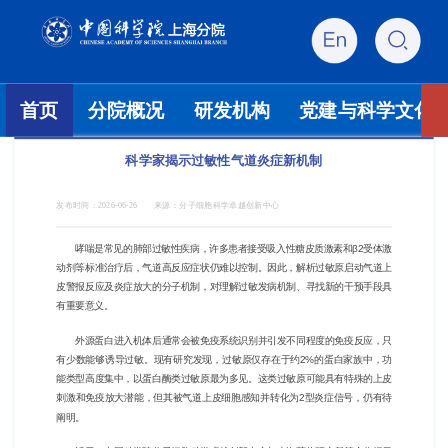
首页
分院概况
研发机构
党建与科学文化
科学家揭示过敏性气道炎症新机制
发布时间：
2026-06-26
来源：
分子细胞科学卓越创新中心
哮喘是常见的肺部过敏性疾病，许多患者接受吸入性糖皮质激素和β2受体激
动剂等标准治疗后，气道高反应症状仍难以控制。因此，解析过敏原启动气道上
皮警报反应及炎症放大的分子机制，对理解过敏发病机制、寻找新的干预手段具
有重要意义。
外源蛋白进入机体后通常会被免疫系统识别并引发不同程度的免疫反应，只
有少数能够诱导过敏。现有研究发现，过敏原仅存在于约2%的蛋白家族中，功
能类型高度集中，以蛋白酶类过敏原最为多见。这类过敏原可能具有特殊的上皮
刺激和免疫放大潜能，但其被气道上皮细胞感知并转化为2型炎症信号，仍有待
阐明。