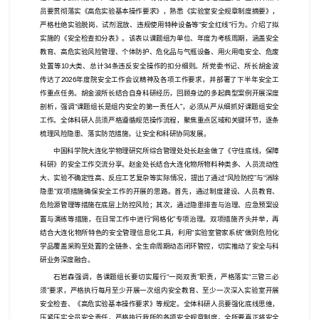
员要贯彻落实《高危实验基本操作要求》，熟悉《实验室安全规章制度摘要》，
严格杜绝实验脱岗、试剂混放、违规使用特种设备等“安全红线”行为。
介绍了拟
实施的《安全检查扣分表》。该表以课题组为单位、年度为考核周期，涵盖安全
教育、高危实验风险管理、个体防护、危化品与气瓶设备、用火用电安全、危废
处置等
10
大类、总计
34
条违反安全操作的扣分细则。
所党委书记、所长胡金波
传达了
2026
年度院安全工作会议精神及各项工作要求，并部署了下半年安全工
作重点任务。胡金波所长结合自身科研经历，回顾身边的多起典型案例开展深度
剖析，强调“课题组长是组内安全的第一责任人”，必须从严从细抓好课题组安全
工作。全体科研人员须严格遵循规范操作流程，聚焦重点区域和关键环节，逐条
梳理风险隐患、落实防范措施，让安全和科研协同发展。
中国科学院大连化学物理研究所综合管理处处长赵金做了《守住底线，保障
科研》的安全工作交流分享。赵金处长结合大连化物所物料种类多、人员流动性
大、实验不确定性高、反应工艺复杂等实际情况，提出了通过“风险防控”与“消除
隐患”双项措施确保安全工作的开展的思路。首先，通过制度建设、人员教育、
危险源管理等措施在底层上防控风险；其次，通过隐患排查与治理、应急预案设
置与演练等措施，在日常工作中进行“网格化”专项治理。双项措施齐头并举，再
结合大连化物所特色的安全管理信息化工具，利用“实验室管家系统”做到危险化
学品覆盖采购至处置的全链条、全生命周期动态闭环管控，切实推动了安全与科
研业务深度融合。
石岩森强调，各课题组长要切实履行“一岗双责”职责，严格落实“三管三必
须”要求，严格执行每月至少开展一次组内安全教育、至少一次深入实验室开展
安全检查、《高危实验基本操作要求》等规定。全体科研人员要强化底线思维，
压紧压实全员安全责任，严格执行我所的各项安全规章制度。全所要真正将安全