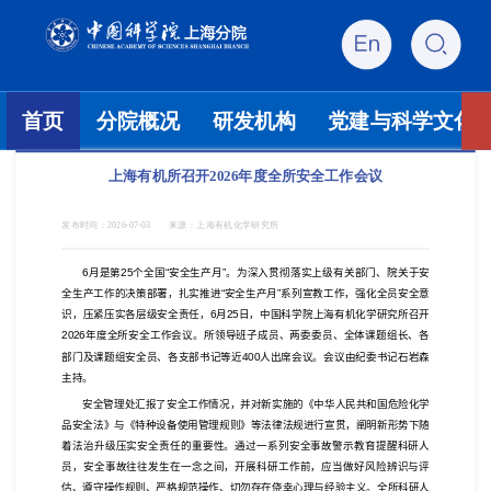
首页
分院概况
研发机构
党建与科学文化
上海有机所召开2026年度全所安全工作会议
发布时间：
2026-07-03
来源：
上海有机化学研究所
6
月是第
25
个全国“安全生产月”。为深入贯彻落实上级有关部门、院关于安
全生产工作的决策部署，扎实推进“安全生产月”系列宣教工作，强化全员安全意
识，压紧压实各层级安全责任，
6
月
25
日，中国科学院上海有机化学研究所召开
2026
年度全所安全工作会议。所领导班子成员、两委委员、全体课题组长、各
部门及课题组安全员、各支部书记等近
400
人出席会议。会议由纪委书记石岩森
主持。
安全管理处汇报了安全工作情况，并对新实施的《中华人民共和国危险化学
品安全法》与《特种设备使用管理规则》等法律法规进行宣贯，阐明新形势下随
着法治升级压实安全责任的重要性。通过一系列安全事故警示教育提醒科研人
员，安全事故往往发生在一念之间，开展科研工作前，应当做好风险辨识与评
估、遵守操作规则、严格规范操作、切勿存在侥幸心理与经验主义。全所科研人