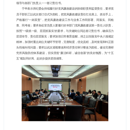
领导与各部门负责人一一签订责任书。
于申表示所纪委会持续履行好党风廉政建设的协助职责和监督责任，要求党
员干部职工以此次签订仪式为契机，把党风廉政建设责任扛在肩上、抓在手上，
严格履行
“一岗双责”，把党风廉政建设工作与业务工作同部署、同落实、同检
查、同考核；要求各处室负责人要履行好本部门党风廉政建设第一责任人职责，
按照“一级抓一级、层层抓落实”的要求，与关键岗位同志签订责任书，确保压力
层层传导、责任层层落实；要求加强日常教育提醒，持之以恒落实中央八项规定
精神，加强对重点岗位关键环节管理，完善制度，优化流程，及时发现和纠正苗
头性倾向性问题；要求以此次巡视整改和经济责任审计整改为契机，健全完善研
究所风险防控体系建设，切实营造“廉洁科研，诚信创新”的良好氛围，为“十五
五”规划开好局、起好步提供坚强保障。