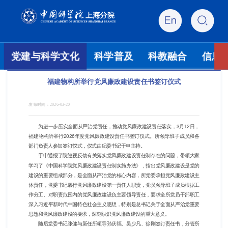
党建与科学文化
科学普及
科教融合
信息
福建物构所举行党风廉政建设责任书签订仪式
发布时间：
2026-03-20
为进一步压实全面从严治党责任，推动党风廉政建设责任落实，
3月12日，
福建物构所举行2026年度党风廉政建设责任书签订仪式。所领导班子成员和各
部门负责人参加签订仪式，仪式由纪委书记于申主持。
于申通报了院巡视反馈有关落实党风廉政建设责任制存在的问题，带领大家
学习了《中国科学院党风廉政建设责任制实施办法》，指出党风廉政建设是党的
建设的重要组成部分，是全面从严治党的核心内容，所党委承担党风廉政建设主
体责任，党委书记履行党风廉政建设第一责任人职责，党员领导班子成员根据工
作分工、对职责范围内的党风廉政建设负主要领导责任，要求全所党员干部职工
深入习近平新时代中国特色社会主义思想，特别是总书记关于全面从严治党重要
思想和党风廉政建设的要求，深刻认识党风廉政建设的重大意义。
随后党委书记张健与新任所领导孙庆福、吴少凡、徐刚签订责任书，分管所