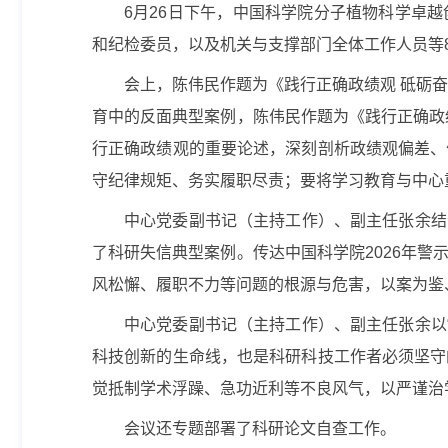
6
月
26
日下午，中国科学院分子植物科学卓越
和纪检委员，以及机关与支撑部门全体工作人员等
会上，陈伟民作题为《践行正确政绩观 砥砺
育中的反面典型案例，陈伟民作题为《践行正确政
行正确政绩观的重要论述，深刻剖析政绩观偏差、
守纪律规矩、务实履职尽责；要将学习教育与中心
中心党委副书记（主持工作）、副主任张余结
了科研失信典型案例。传达中国科学院
2026
年警
风松懈、履职不力等问题的根源与危害，以案为鉴
中心党委副书记（主持工作）、副主任张余以
科技创新的生命线，也是科研科技工作者必须坚守
觉抵制学术浮躁、急功近利等不良风气，以严谨治
会议还专题部署了科研论文自查工作。