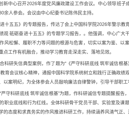
创新中心召开
2026
年度党风廉政建设工作会议。中心领导班子成
80
余人参会。会议由中心纪委书记陈伟民主持。
奋进十五五》的专题报告，传达了会上中国科学院
2026
年警示教
绩观 砥砺奋进十五五》的专题学习报告，。他强调，中心广大
作风松懈、履职不力等问题的根源与危害，切实以案为鉴、以
重点工作有机融合，推动学习教育走深走实、落地见效。
合科研失信典型案例，作了题为“《严守科研底线 筑牢诚信根基
示教育会议核心精神，通报中国科学院系统树立和践行正确政绩
、以案明纪，为全体参会人员敲响廉洁自律警钟，引导干部职工
“严守科研底线 筑牢诚信根基”为题，作科研诚信专题提醒报告
的职业底线和行为红线。全体科研骨干党员干部、实验室及课
学的态度和求真务实的作风推进科研工作，持续涵养风清气正、