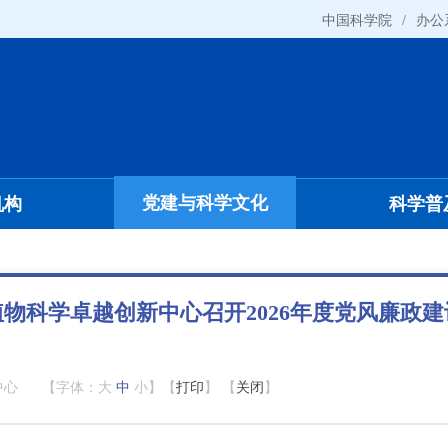
中国科学院
/
办公
党建与科学文化
机构
科学普
物科学卓越创新中心召开2026年度党风廉政
中心
【字体：
大
中
小
】【
打印
】 【
关闭
】