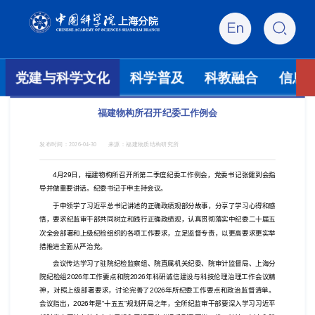
党建与科学文化
科学普及
科教融合
信息
福建物构所召开纪委工作例会
发布时间：
2026-04-30
来源：
福建物质结构研究所
4
月
29
日，福建物构所召开所第二季度
纪委
工作例会，党委书记张健到会指
导并做重要讲话。
纪委书记于申主持会议。
于申领学了习近平总书记讲述的正确政绩观部分故事，分享了学习心得和感
悟，要求纪监审干部共同树立和践行正确政绩观，认真贯彻落实中纪委二十届五
次全会部署和上级纪检组织的各项工作要求，立足监督专责，以更高要求更实举
措推进全面从严治党。
会议传达学习了驻院纪检监察组、院直属机关纪委、院审计监督局、上海分
院纪检组
2026
年工作要点和院
2026
年科研诚信建设与科技伦理治理工作会议精
神，对照上级部署要求，讨论完善了
2026
年所纪委工作要点和政治监督清单。
会议指出，
2026
年是“十五五”规划开局之年，全所纪监审干部要深入学习习近平