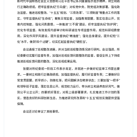
新时代中国特色社会主义思想和习近平总书记系列重要指示批示精神，树立和践
行正确政绩观，把牢监督执纪“方向盘”；对标党中央、院党组决策部署，强化政
治监督，推进巡视整改、“十五五”规划、“三项改革”、“三项制度”等重点工作的落
实，守牢监督执纪“生命线”；聚焦日常监督，加强教育提醒，落实信息公开，完
善内控制度，强化问责震慑，一体推进“三不腐”建设，织牢监督执纪“防护网”；
优化专项监督，有效发挥内部审计和科研诚信专项监督作用，规范科研经费使
用，深化作风学风建设，提升监督执纪“精准度”；强化自身建设，提升纪检“三
化”水平，做到“四个过硬”，切实扛起监督执纪“硬担当”。
会议通报了巡视整改进展，并对当前巡视整改情况进行研判。会议强调，所
纪委要切实履行监督专责，加强对巡视反馈问题整改的监督，督促全所上下持续
推进巡视反馈问题的整改，深化巡视成果运用。
张健对所纪委前一阶段工作表示肯定，并就进一步做好纪监审工作提出要
求。一要树立和践行正确政绩观，加强监督执纪，履行好监督专责；二要做好日
常宣贯提醒，抓早抓小，防微杜渐，把问题解决在萌芽状态；三要加强“一把手”
和领导班子监督，落实信息公开，规范权力运行，带头树立和涵养良好风气，做
到公平公正公开；四要抓好落实，对照上级部署要求，扎实推进工作计划的落
实，营造良好的科研创新生态，为推进研究所改革和“十五五”规划实施提供坚强
保障。
会议还讨论审议了其他事项。