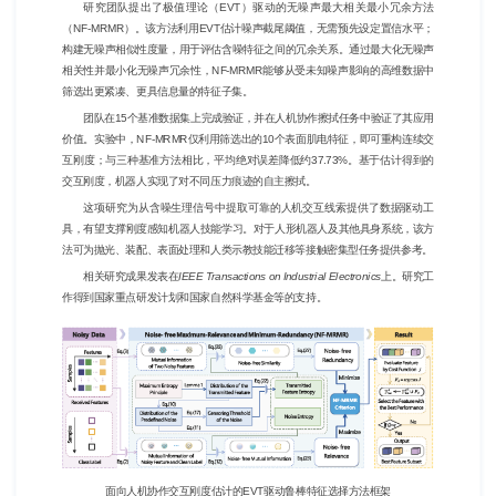
研究团队提出了极值理论（EVT）驱动的无噪声最大相关最小冗余方法
（NF-MRMR）。该方法利用EVT估计噪声截尾阈值，无需预先设定置信水平；
构建无噪声相似性度量，用于评估含噪特征之间的冗余关系。通过最大化无噪声
相关性并最小化无噪声冗余性，NF-MRMR能够从受未知噪声影响的高维数据中
筛选出更紧凑、更具信息量的特征子集。
团队在15个基准数据集上完成验证，并在人机协作擦拭任务中验证了其应用
价值。实验中，NF-MRMR仅利用筛选出的10个表面肌电特征，即可重构连续交
互刚度；与三种基准方法相比，平均绝对误差降低约37.73%。基于估计得到的
交互刚度，机器人实现了对不同压力痕迹的自主擦拭。
这项研究为从含噪生理信号中提取可靠的人机交互线索提供了数据驱动工
具，有望支撑刚度感知机器人技能学习。对于人形机器人及其他具身系统，该方
法可为抛光、装配、表面处理和人类示教技能迁移等接触密集型任务提供参考。
相关研究成果发表在
IEEE Transactions on Industrial Electronics
上。研究工
作得到国家重点研发计划和国家自然科学基金等的支持。
面向人机协作交互刚度估计的EVT驱动鲁棒特征选择方法框架