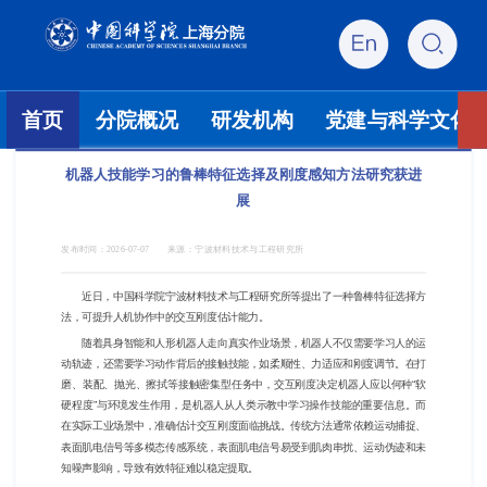
首页
分院概况
研发机构
党建与科学文化
机器人技能学习的鲁棒特征选择及刚度感知方法研究获进
展
发布时间：
2026-07-07
来源：
宁波材料技术与工程研究所
近日，中国科学院宁波材料技术与工程研究所等提出了一种鲁棒特征选择方
法，可提升人机协作中的交互刚度估计能力。
随着具身智能和人形机器人走向真实作业场景，机器人不仅需要学习人的运
动轨迹，还需要学习动作背后的接触技能，如柔顺性、力适应和刚度调节。在打
磨、装配、抛光、擦拭等接触密集型任务中，交互刚度决定机器人应以何种“软
硬程度”与环境发生作用，是机器人从人类示教中学习操作技能的重要信息。而
在实际工业场景中，准确估计交互刚度面临挑战。传统方法通常依赖运动捕捉、
表面肌电信号等多模态传感系统，表面肌电信号易受到肌肉串扰、运动伪迹和未
知噪声影响，导致有效特征难以稳定提取。