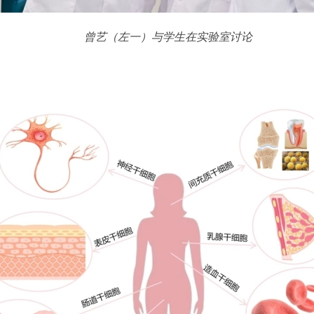
曾艺（左一）与学生在实验室讨论