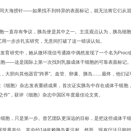
同大海捞针——如果找不到特异的表面标记，就无法将它们从
胞一直存有争议，胰岛便是其中之一。主流观点认为，胰岛细
曾艺用一步步扎实研究，无意间打破了这一错误认知。
腺发育研究中，她从微环境信号通路中偶然发现了一个名为Proc
干细胞——这是国际上第一次找到乳腺成体干细胞的可靠表面标记
鼠，大胆向其他器官“跨界”。血管、卵巢、胰岛……最终，他们证明
队在《细胞》杂志发表重磅成果，首次证实胰岛中存在成体干细胞
敬之作”，获评《细胞》杂志中国区年度最佳论文奖。
体干细胞，只是第一步。曾艺团队更深远的目标，是把这些成体干细
居世界首位，其中约1/4依赖胰岛素注射。然而，现有疗法只能