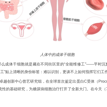
人体中的成体干细胞
么成体干细胞就是藏在不同街区里的“全能维修工”——平时
修工”贴上清晰的身份标签：难以识别，更谈不上如何指挥它们工
卓越创新中心曾艺研究组，在全球首次鉴定出蛋白C受体（Pro
统性的基础研究，为糖尿病细胞治疗打开了全新大门。在今天（7