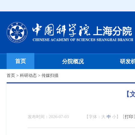
首页
分院概况
研发
首页
>
科研动态
>
传媒扫描
【
发布时间：
2026-07-03
【字体：
大
中
小
】【
打印