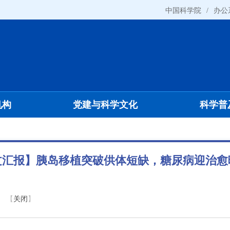
中国科学院
/
办公
机构
党建与科学文化
科学普
文汇报】胰岛移植突破供体短缺，糖尿病迎治愈
】 【
关闭
】