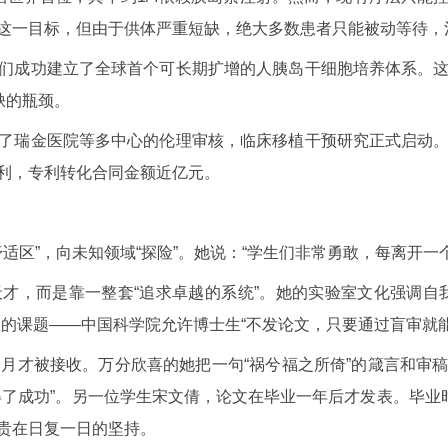
这一目标，但由于供体严重短缺，绝大多数患者只能被动等待，
们成功建立了全球首个可长期扩增的人胰岛干细胞培养体系。
缺的瓶颈。
了瑞金医院等多中心的伦理审核，临床移植干预研究正式启动
利，专利转化合同金额近亿元。
舒适区”，向未知领域“探险”。她说：“学生们非常勇敢，每离开一
才，而是靠一整套“追求卓越的系统”。她的实验室文化强调自
值的课题——中国科学院允许博士生“不发论文，只要通过盲审就
个月才被接收。万分欣喜的她把一句“祸兮福之所倚”的箴言和审
了成功”。另一位学生宋文倩，论文在毕业一年后才发表。毕业
贵在日复一日的坚持。