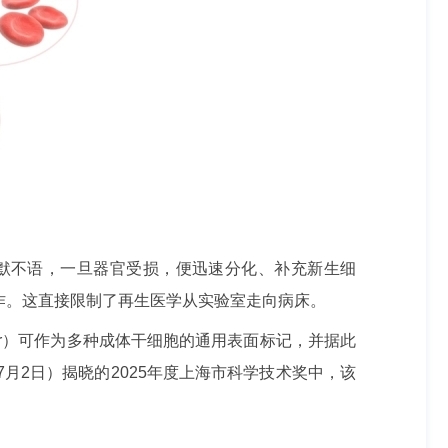
沉默不语，一旦器官受损，便迅速分化、补充新生细
作。这直接限制了再生医学从实验室走向病床。
cr）可作为多种成体干细胞的通用表面标记，并据此
月2日）揭晓的2025年度上海市科学技术奖中，该