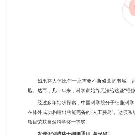
如果将人体比作一座需要不断修葺的老城，那
胞。然而，几十年来，科学家始终无法给这些“维
经过多年钻研探索，中国科学院分子细胞科学
在体外成功构建出功能完备的“人工胰岛”。这项系
项目荣获自然科学奖一等奖。
发现识别成体干细胞通用“条形码”