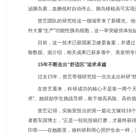
泌胰岛素，血糖低时自动停止。胰岛移植虽可实现
曾艺团队的研究给这一领域带来了新曙光。他
外大量“生产”功能性胰岛细胞，这一举突破供体短
目前，这一技术已获国家卫健委备案，并通过
验数据。据介绍，相关成果已获多项中、美发明专
15年不断走出“舒适区”追求卓越
过去15年，曾艺带领研究组一次次走出科研“
在曾艺看来，科研成功的核心不是靠一两个天
求”。她鼓励学生挑战导师，敢于做高风险、高价
曾艺记得，实验室投出的第一篇论文辗转18
者蔡车国博士，“正是一轮轮投稿打磨，才最终获得
印章——在她眼里，做科研和用心照护生命一样，