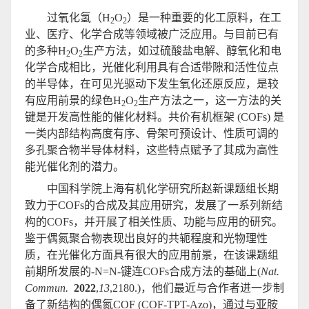
过氧化氢（H
O
）是一种重要的化工原料，在工
2
2
业、医疗、化学合成等领域被广泛应用。与目前已有
的多种H
O
生产方法，如过硫酸盐电解、醇氧化和电
2
2
化学合成相比，光催化利用具有合适带隙和活性位点
的半导体，在可见光驱动下发生氧化还原反应，是较
有应用前景的绿色H
O
生产方法之一，这一方法的关
2
2
键是开发高性能的催化材料。共价有机框架 (COFs) 是
一类内部结构高度有序、骨架可预设计、性质可调的
多孔聚合物半导体材料，这些特点赋予了其成为高性
能光催化剂的潜力。
中国科学院上海有机化学研究所赵新课题组长期
致力于COFs的合成及其应用研究，发展了一系列新结
构的COFs，并开展了相关性质、功能与应用的研究。
鉴于偶氮聚合物表现出良好的共轭程度和光物理性
质，在光催化方面具有很大的应用前景，在该课题组
前期所发展的-N=N-键连COFs合成方法的基础上(
Nat.
Commun.
2022
,
13
,2180.)，他们最近与合作者进一步制
备了新结构的偶氮COF (COF-TPT-Azo)，通过与亚胺