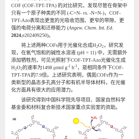
COF (COF-TPT-TPA) 的对比研究，发现尽管在骨架中
只有一个原子种类的不同 (-C=N-
vs.
-N=N-)，COF-
TPT-Azo表现出更宽的光吸收范围、更窄的带隙、更
强的电荷分离和迁移能力 (
Angew. Chem. Int. Ed
.
2024
,e202409250)。
将上述两种COFs用于光催化合成H
O
，研究发
2
2
现，在氧气饱和的碱性水溶液 (pH = 11) 中，无需额外
添加牺牲剂，可见光照射下COF-TPT-Azo光催化生成
-1
-1
H
O
的速率为1498 μmol g
h
，是相同条件下COF-
2
2
TPT-TPA的7.9倍。上述研究表明，偶氮COFs作为一
类新型的晶态多孔高分子和有机半导体材料，在光催
化方面具有很大的应用潜力。
该研究得到中国科学院先导项目、国家自然科学
基金委和材料复合新技术国家重点实验室的资助。