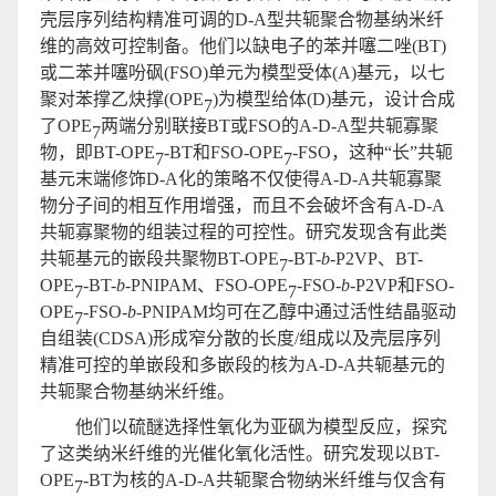
壳层序列结构精准可调的D-A型共轭聚合物基纳米纤
维的高效可控制备。他们以缺电子的苯并噻二唑(BT)
或二苯并噻吩砜(FSO)单元为模型受体(A)基元，以七
聚对苯撑乙炔撑(OPE
)为模型给体(D)基元，设计合成
7
了OPE
两端分别联接BT或FSO的A-D-A型共轭寡聚
7
物，即BT-OPE
-BT和FSO-OPE
-FSO，这种“长”共轭
7
7
基元末端修饰D-A化的策略不仅使得A-D-A共轭寡聚
物分子间的相互作用增强，而且不会破坏含有A-D-A
共轭寡聚物的组装过程的可控性。研究发现含有此类
共轭基元的嵌段共聚物BT-OPE
-BT-
b
-P2VP、BT-
7
OPE
-BT-
b
-PNIPAM、FSO-OPE
-FSO-
b
-P2VP和FSO-
7
7
OPE
-FSO-
b
-PNIPAM均可在乙醇中通过活性结晶驱动
7
自组装(CDSA)形成窄分散的长度/组成以及壳层序列
精准可控的单嵌段和多嵌段的核为A-D-A共轭基元的
共轭聚合物基纳米纤维。
他们以硫醚选择性氧化为亚砜为模型反应，探究
了这类纳米纤维的光催化氧化活性。研究发现以BT-
OPE
-BT为核的A-D-A共轭聚合物纳米纤维与仅含有
7