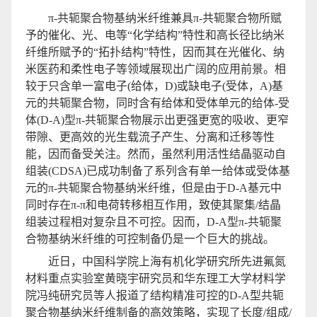
π-共轭聚合物基纳米纤维兼具π-共轭聚合物所赋
予的催化、光、电等“化学结构”特性和高长径比纳米
纤维所赋予的“拓扑结构”特性，因而其在光催化、纳
米医药和柔性电子等领域展现出广阔的应用前景。相
较于只含单一富电子(给体，D)或缺电子(受体，A)基
元的共轭聚合物，同时含有给体和受体单元的给体-受
体(D-A)型π-共轭聚合物展示出更强更宽的吸收、更窄
带隙、更高效的光生载流子产生、分离和迁移等性
能，因而备受关注。然而，虽然利用活性结晶驱动自
组装(CDSA)已成功制备了系列含有单一给体或受体基
元的π-共轭聚合物基纳米纤维，但是由于D-A基元中
同时存在π-π和电荷转移相互作用，致使其聚集/结晶
组装过程相对复杂且不可控。因而，D-A型π-共轭聚
合物基纳米纤维的可控制备仍是一个巨大的挑战。
近日，中国科学院上海有机化学研究所先进氟氮
材料重点实验室黄晓宇研究员和华东理工大学材料学
院冯纯研究员等人报道了结构精准可控的D-A型共轭
聚合物基纳米纤维制备的高效策略，实现了长度/组成/