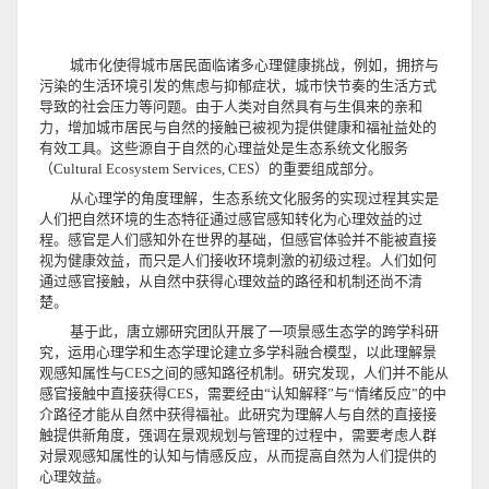
城市化使得城市居民面临诸多心理健康挑战，例如，拥挤与
污染的生活环境引发的焦虑与抑郁症状，城市快节奏的生活方式
导致的社会压力等问题。由于人类对自然具有与生俱来的亲和
力，增加城市居民与自然的接触已被视为提供健康和福祉益处的
有效工具。这些源自于自然的心理益处是生态系统文化服务
（Cultural Ecosystem Services, CES）的重要组成部分。
从心理学的角度理解，生态系统文化服务的实现过程其实是
人们把自然环境的生态特征通过感官感知转化为心理效益的过
程。感官是人们感知外在世界的基础，但感官体验并不能被直接
视为健康效益，而只是人们接收环境刺激的初级过程。人们如何
通过感官接触，从自然中获得心理效益的路径和机制还尚不清
楚。
基于此，唐立娜研究团队开展了一项景感生态学的跨学科研
究，运用心理学和生态学理论建立多学科融合模型，以此理解景
观感知属性与CES之间的感知路径机制。研究发现，人们并不能从
感官接触中直接获得CES，需要经由“认知解释”与“情绪反应”的中
介路径才能从自然中获得福祉。此研究为理解人与自然的直接接
触提供新角度，强调在景观规划与管理的过程中，需要考虑人群
对景观感知属性的认知与情感反应，从而提高自然为人们提供的
心理效益。