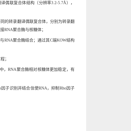
译偶联复合体结构（分辨率3.2-5.7Å），
种不同的转录翻译偶联复合体，分别为转录翻
连接RNA聚合酶与核糖体；
域与RNA聚合酶结合；通过其C端KOW结构
过程；
合体中，RNA聚合酶相对核糖体更加稳定，有
o因子识别并结合信使RNA，抑制Rho因子