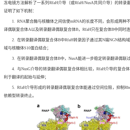
冻电镜方法解析了一系列RfaH介导（或RfaH/NusA共同介导）的转录翻
证明了如下机制：
1. RNA聚合酶与核糖体之间信使mRNA的长度不同，会形成两
译偶联复合体A以及转录翻译偶联复合体B，RfaH只在复合体B中同时
2. 在转录翻译偶联复合体B中RfaH转录因子通过其N端NGN结构
域与核糖体S10蛋白结合；
3. 在转录翻译偶联复合体B中，NusA能进一步稳定转录翻译偶联
4. 与NusG介导的转录翻译偶联复合体相比较，RfaH介导的复
利于翻译的起始与延伸；
5. RfaH介导形成的转录翻译偶联复合体能通过空间位阻，抑制Rh
依赖型转录终止。