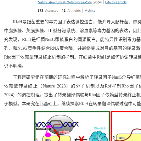
RfaH是细菌重要的毒力因子表达调控蛋白，能介导大肠杆菌、肺
中脂多糖、荚膜多糖、III型分泌系统、溶血素等毒力基因的表达，因
究发现，RfaH是细菌NusG家族蛋白的同源蛋白，能特异性识别毒力基因中的ops（op
列，和NusG竞争性结合RNA聚合酶，并最终完成对目的基因的转录
Rho因子依赖型转录终止机制的抑制。在细菌中RfaH是如何协调转录
仍不明确。
王程远研究组在前期的研究过程中解析了转录因子NusG介导细菌转录翻译
依赖型转录终止（Nature 2023）的分子机制以及Rof抑制Rho因子依赖型转
2024）的调控机理，提出了转录翻译偶联与Rho因子依赖型转录终
子模型。本研究在此基础上，继续探索RfaH在转录翻译偶联过程中可