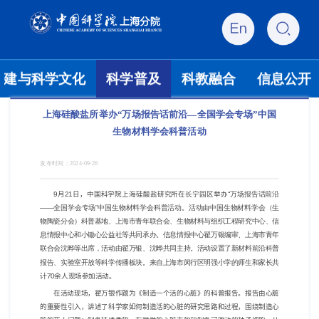
党建与科学文化
科学普及
科教融合
信息公开
上海硅酸盐所举办“万场报告话前沿—全国学会专场”中国
生物材料学会科普活动
发布时间：
2024-09-26
9
月
21
日，中国科学院上海硅酸盐研究所在长宁园区举办“
万场报告话前沿
——全国学会专场”中国生物材料学会科普活动。活动由中国生物材料学会（生
物陶瓷分会）科普基地、上海市青年联合会、生物材料与组织工程研究中心、信
息情报中心和小锄心公益社等共同承办。信息情报中心翟万银编审、上海市青年
联合会沈晔等出席，活动由翟万银、沈晔共同主持。活动设置了新材料前沿科普
报告、实验室开放等科学传播板块。来自上海市闵行区明强小学的师生和家长共
计70
余人现场参加活动。
在活动现场，翟万银作题为《制造一个活的心脏》的科普报告。报告由心脏
的重要性引入，讲述了科学家如何制造活的心脏的研究思路和过程，围绕制造心