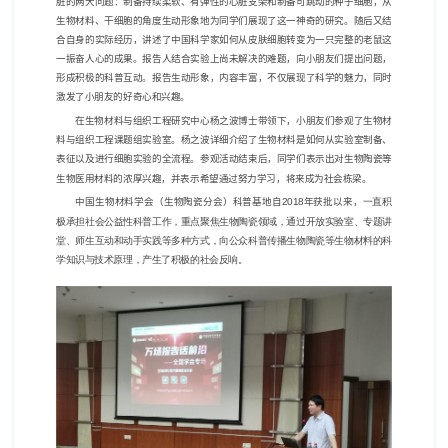
脏的两大问题：制备持续柔软、有弹性的心脏支架和制备可跳动的种子细胞，从
生物材料、干细胞的角度生动形象地为同学们展现了这一神奇的研究。随后又结
合自身的实际经历，讲述了中国科学家如何从皮肤细胞转变为一只完整的老鼠这
一振奋人心的成果。报告人结合实验上尚未解决的难题，向小朋友们提出问题，
形成积极的科普互动。报告生动形象，内容丰富，不仅展现了科学的魅力，同时
激发了小朋友的好奇心和兴趣。
在生物材料与组织工程研究中心杨之波博士带领下，小朋友们参观了生物材
料与组织工程课题组实验室。杨之波详细介绍了生物材料是如何从实验室制备、
表征以及进行细胞实验的全流程。参观活动结束后，同学们表示出对生物陶瓷等
生物医用材料的浓厚兴趣，并表示希望通过努力学习，将来成为社会栋梁。
中国生物材料学会（生物陶瓷分会）科普基地自
2018
年获批以来，
一直积
极承担社会公益性科普工作，重点聚焦生物陶瓷领域，通过开放实验室、专题讲
堂、师生互动和动手实践等多种方式，向公众科普传播生物陶瓷等生物材料的科
学知识与技术原理，产生了积极的社会反响。