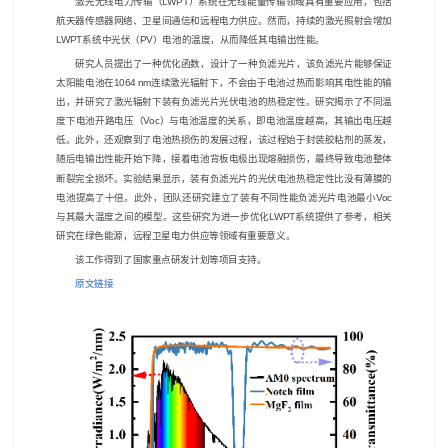
激光无线电力传输（
LWPT
）系统在无线能量传输领域具有重要应用，包括
航天器传感器网络、卫星间通信和远程电力供应。然而，持续的激光照射会增加
LWPT
系统中光伏（
PV
）电池的温度，从而降低其电输出性能。
研究人员提出了一种优化函数，设计了一种负滤光片，该负滤光片能够保证
太阳能电池在
1064 nm
连续激光辐射下，不会由于电池过热而影响其电性能的输
出，并研究了激光辐射下装有负滤光片光伏电池的热稳定性。研究揭示了不同温
度下电池开路电压（
Voc
）与电池温度的关系，即电池温度越高，其输出电压越
低。此外，还观察到了电池热损伤的发展过程，该过程始于封装胶粘剂的蒸发，
随后电输出性能开始下降，接着电池背板电极出现熔融损伤，最终导致电池整体
断裂完全损坏。实验结果显示，装有负滤光片的光伏电池热稳定性比没有薄膜的
电池提高了十倍。此外，团队还研究建立了装有不同性能负滤光片电池最小
Voc
与其最大温度之间的模型。这些研究为进一步优化
LWPT
系统提供了参考，相关
研究在绿色能源，远程卫星电力供应等领域有重要意义。
该工作得到了国家重点研发计划等项目支持。
原文链接