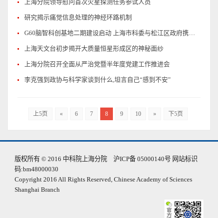
上海分院领导慰问首次火星探测任务参试人员
研究揭示痛觉信息处理的神经环路机制
G60脑智科创基地二期建设启动 上海市科委与松江区政府携手共推基地建设
上海天文台初步揭开大质量恒星形成区的神秘面纱
上海分院召开全面从严治党暨半年度党建工作推进会
李克强到政协与科学家谈到什么,坦言自己“感到不安”
上5页
«
6
7
8
9
10
»
下5页
版权所有 © 2016 中科院上海分院 沪ICP备 05000140号 网站标识
码:bm48000030
Copyright 2016 All Rights Reserved, Chinese Academy of Sciences
Shanghai Branch