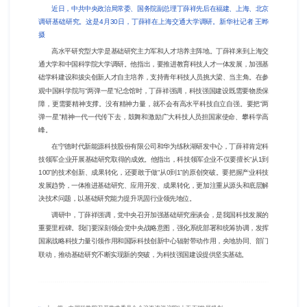
近日，中共中央政治局常委、国务院副总理丁薛祥先后在福建、上海、北京
调研基础研究。这是4月30日，丁薛祥在上海交通大学调研。新华社记者 王晔
摄
高水平研究型大学是基础研究主力军和人才培养主阵地。丁薛祥来到上海交
通大学和中国科学院大学调研。他指出，要推进教育科技人才一体发展，加强基
础学科建设和拔尖创新人才自主培养，支持青年科技人员挑大梁、当主角。在参
观中国科学院与“两弹一星”纪念馆时，丁薛祥强调，科技强国建设既需要物质保
障，更需要精神支撑。没有精神力量，就不会有高水平科技自立自强。要把“两
弹一星”精神一代一代传下去，鼓舞和激励广大科技人员担国家使命、攀科学高
峰。
在宁德时代新能源科技股份有限公司和华为练秋湖研发中心，丁薛祥肯定科
技领军企业开展基础研究取得的成效。他指出，科技领军企业不仅要擅长“从1到
100”的技术创新、成果转化，还要敢于做“从0到1”的原创突破。要把握产业科技
发展趋势，一体推进基础研究、应用开发、成果转化，更加注重从源头和底层解
决技术问题，以基础研究能力提升巩固行业领先地位。
调研中，丁薛祥强调，党中央召开加强基础研究座谈会，是我国科技发展的
重要里程碑。我们要深刻领会党中央战略意图，强化系统部署和统筹协调，发挥
国家战略科技力量引领作用和国际科技创新中心辐射带动作用，央地协同、部门
联动，推动基础研究不断实现新的突破，为科技强国建设提供坚实基础。