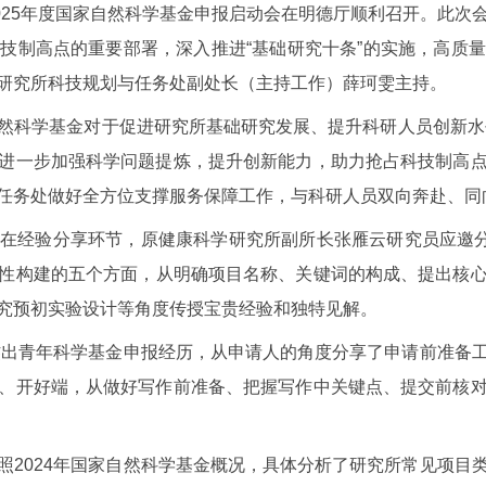
025年度国家自然科学基金申报启动会在明德厅顺利召开。
此
次
科技制高点的重要部署，深入推进
“基础研究十条”的实施，高质
研究所
科技规划与任务处副处长（主持工作）薛珂雯主持。
然科学基金对于促进研究所基础研究发展、提升科研人员创新水
进一步加强科学问题提炼，提升创新能力，助力抢占科技制高
任务处做好全方位支撑服务保障工作，与科研人员双向奔赴
、
同
。在经验分享环节，原健康
科学研究
所副所长张雁云研究员应邀
性构建的五个方面，从明确项目名称、关键词的构成、提出核
究预初实验设计等角度传授宝贵经验和独特见解。
家杰出青年科学基金申报经历，从申请人的角度分享了申请前准备
、开好端，从做好写作前准备、把握写作中关键点、提交前核
照
2024年国家自然科学基金概况，具体分析了研究所常见项目