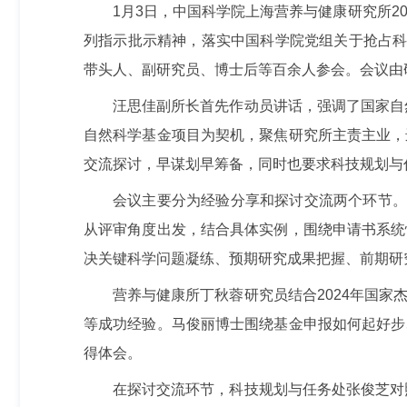
1月3日，
中国科学院上海
营养与健康
研究
所
2
列指示批示精神
，落实中国科学
院党组关于抢占
带头人、副研究员、博士后等百余人参会
。
会议由
汪思佳副所长首先作动员讲话，强调了国家自
自然科学基金项目为契机，聚焦研究所主责主业，
交流探讨，早谋划早筹备，同时也要求科技规划与
会议主要分为经验分享和探讨交流两个环节
从评审角度出发，
结合具体实例，
围绕申请书系统
决关键科学问题凝练、预期研究成果把握、前期研
营养与健康所丁秋蓉研究员结合
2024年国
等成功经验。马俊丽博士围绕基金申报如何起好步
得体会。
在探讨交流环节，科技规划与任务处张俊芝对