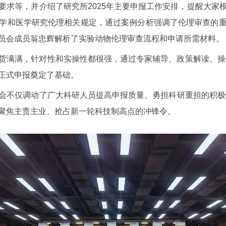
求等，并介绍了研究所2025年
主要
申报工作安排，提醒大家
学和医学研究伦理相关规定，通过案例分析强调了伦理审查的
员会
成员
翁忠辉解析了实验动物伦理审查流程和申请所需材料。
货满满，针对性和
实操性
都很强，通过专家辅导、政策解读、操
正式申报奠定了基础。
会
不仅
调动
了
广大科研人员提高申报质量、勇担
科研
重担的积极
聚焦主责主业、抢占新一轮科技制高点的
冲锋令
。