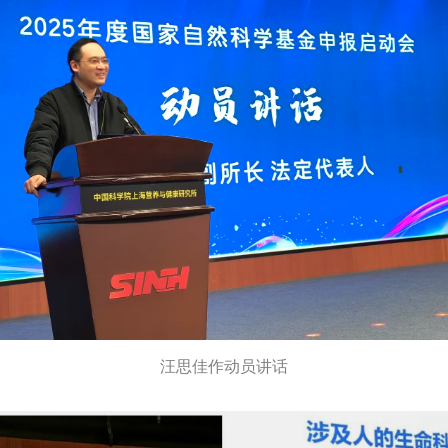
汪思佳作动员讲话