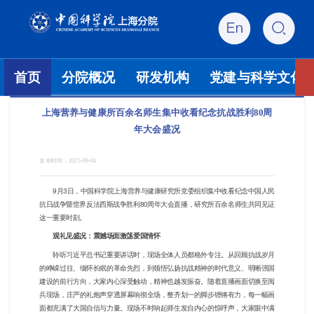
首页
分院概况
研发机构
党建与科学文化
上海营养与健康所百余名师生集中收看纪念抗战胜利80周
年大会盛况
发布时间：
2025-09-04
9
月3日，中国科学院上海营养与健康研究所党委组织集中收看纪念中国人民
抗日战争暨世界反法西斯战争胜利80周年大会直播，研究所百余名师生共同见证
这一重要时刻
。
观礼见盛况：震撼场面激荡爱国情怀
聆听习近平总书记重要讲话时，现场全体人员都格外专注。从回顾抗战岁月
的峥嵘过往、缅怀长眠的革命先烈，到领悟弘扬抗战精神的时代意义、明晰强国
建设的前行方向，大家内心深受触动，精神也越发振奋。随着直播画面切换至阅
兵现场，庄严的礼炮声穿透屏幕响彻全场，整齐划一的脚步铿锵有力，每一幅画
面都充满了大国自信与力量。现场不时响起师生发自内心的惊呼声，大家眼中满