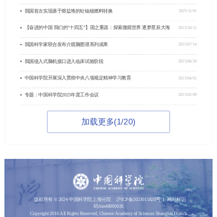
我国首次实现基于熔盐堆的钍铀核燃料转换
2025/11/01
【奋进的中国 我们的“十四五”】国之重器：探索微观世界 逐梦星辰大海
2025/10/12
我国科学家联合发布介观脑图谱系列成果
2025/07/14
我国侵入式脑机接口进入临床试验阶段
2025/06/20
中国科学院开展深入贯彻中央八项规定精神学习教育
2025/04/01
专题：中国科学院2025年度工作会议
2025/02/09
加载更多(1/20)
版权所有 © 2024 中国科学院上海分院
沪ICP备2023015820号-1
网站标识
码:bm48000030
Copyright 2016 All Rights Reserved, Chinese Academy of Sciences Shanghai Branch